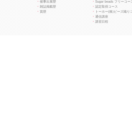
催事出展歴
Sugar beads フリーコー
雑誌掲載歴
認定取得コース
賞歴
トーホー(株)ビーズ織り
通信講座
講習日程