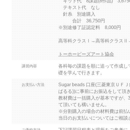
キット代 8課題(8作品) 3,675
テキスト代 なし
針糸 別途購入
合計 36,750円
※別途修了証認定料 8,000円
高等科クラスⅠ→高等科クラスⅡ
トーホービーズアート協会
各科毎の課題を順に追って作成し
講習内容
礎を学んで行きます。
Sugar beads 口座(三菱東京
お支払い方法
ぱるる))に事前にお振込をして頂
教材費は一括購入が基本ですが、
て頂いても構いません。
※分割購入の場合の材料費は前払
当日のお支払いについてはご相談
下記講習日程表と場所をご参考に
ご予約方法